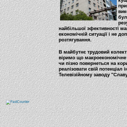
при
вик
бул
рез
найбільшої эфективності ма
економічній ситуації і не до
розтягування.
В майбутнє трудовий колект
віримо що макроекономічне 
чи пізно повернеться на кор
реалізовати свiй потенціал ін
Телевізійному заводу "Славу