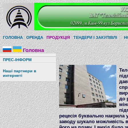
|
|
|
||
ГОЛОВНА
ОРЕНДА
ПРОДУКЦІЯ
ТЕНДЕРИ І ЗАКУПІВЛІ
Н
Головна
ПРЕС-ІНФОРМ
Тел
Наші партнери в
під
интернеті
дав
спр
вир
до 
мін
під
рецесія буквально накрила у
заводу шукало можливість в
його на плаву. І вихід було 