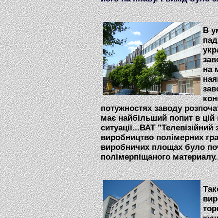
В у
пад
укр
зав
на 
ная
зав
кон
потужностях заводу розпоча
має найбільший попит в цій 
ситуації...ВАТ "Телевізійни
виробництво полімерних гра
виробничих площах було поч
полімерпіщаного материалу.
Так
вир
тор
кущ